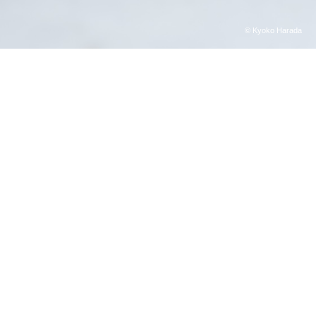
LATEST NEWS
すべての情報を見る
2025.12.26
【事務所所属のご報告】
2025.03.12
Gmail・キャリアメールをご使用の方へ
2023.10.01
【臨時休業のお知らせ】堀雅貴オフィシャルショッピングサイト
2023.03.02
【マンドリンテラリウムVol.2】予約ご確認返信メールについて
2022.11.01